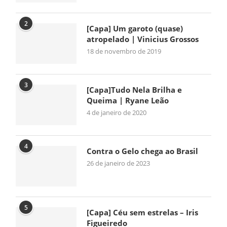
2
[Capa] Um garoto (quase)
atropelado | Vinicius Grossos
18 de novembro de 2019
3
[Capa]Tudo Nela Brilha e
Queima | Ryane Leão
4 de janeiro de 2020
4
Contra o Gelo chega ao Brasil
26 de janeiro de 2023
5
[Capa] Céu sem estrelas – Iris
Figueiredo