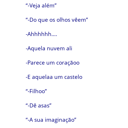
“-Veja além”
“-Do que os olhos vêem”
-Ahhhhhh….
-Aquela nuvem ali
-Parece um coraçãoo
-E aquelaa um castelo
“-Filhoo”
“-Dê asas”
“-A sua imaginação”