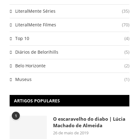
LiteralMente Séries
(35)
LiteralMente Filmes
(70)
Top 10
(4)
Diários de Belorihills
(5)
Belo Horizonte
(2)
Museus
(1)
ARTIGOS POPULARES
1
O escaravelho do diabo | Lúcia
Machado de Almeida
26 de maio de 2019