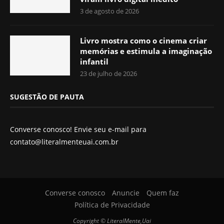
3 de agosto de 2026
Livro mostra como o cinema criar
memórias e estimula a imaginação
infantil
23 de julho de 2026
SUGESTÃO DE PAUTA
Converse conosco! Envie seu e-mail para
contato@literalmenteuai.com.br
Converse conosco
Anuncie
Quem faz
Política de Privacidade
Copyright © LiteralMente,Uai