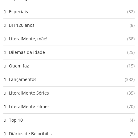
Especiais
(32)
BH 120 anos
(8)
LiteralMente, mãe!
(68)
Dilemas da idade
(25)
Quem faz
(15)
Lançamentos
(382)
LiteralMente Séries
(35)
LiteralMente Filmes
(70)
Top 10
(4)
Diários de Belorihills
(5)