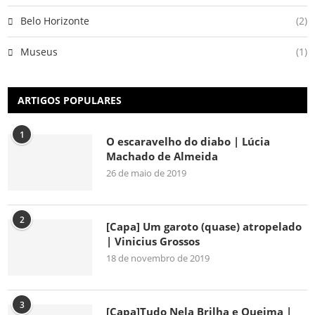
Belo Horizonte
(2)
Museus
(1)
ARTIGOS POPULARES
1
O escaravelho do diabo | Lúcia
Machado de Almeida
26 de maio de 2019
2
[Capa] Um garoto (quase) atropelado
| Vinicius Grossos
18 de novembro de 2019
3
[Capa]Tudo Nela Brilha e Queima |