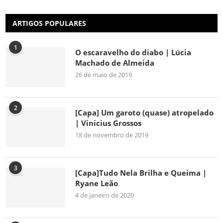
ARTIGOS POPULARES
1
O escaravelho do diabo | Lúcia
Machado de Almeida
26 de maio de 2019
2
[Capa] Um garoto (quase) atropelado
| Vinicius Grossos
18 de novembro de 2019
3
[Capa]Tudo Nela Brilha e Queima |
Ryane Leão
4 de janeiro de 2020