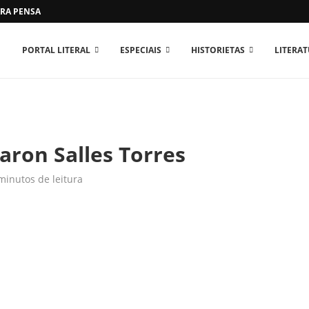
RA PENSAR O MUNDO...
PORTAL LITERAL
ESPECIAIS
HISTORIETAS
LITERA
aron Salles Torres
minutos de leitura