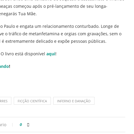
 ameaças começou após o pré-lançamento de seu longa-
Renegarás Tua Mãe.
São Paulo e engata um relacionamento conturbado. Longe de
e o tráfico de metanfetamina e orgias com gravações, sem o
l é extremamente delicado e expõe pessoas públicas.
O livro está disponível
aqui
!
ando
!
RRES
FICÇÃO CIENTÍFICA
INFERNO E DANAÇÃO
rio
0