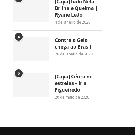
[Capa]Tudo Nela
Brilha e Queima |
Ryane Leão
4 de janeiro de 2020
4
Contra o Gelo
chega ao Brasil
26 de janeiro de 2023
5
[Capa] Céu sem
estrelas – Iris
Figueiredo
20 de maio de 2020