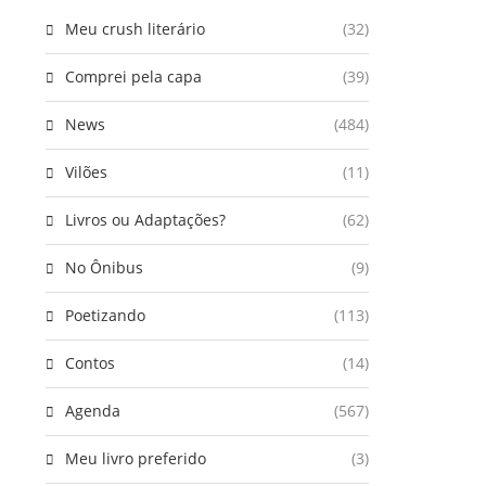
Meu crush literário
(32)
Comprei pela capa
(39)
News
(484)
Vilões
(11)
Livros ou Adaptações?
(62)
No Ônibus
(9)
Poetizando
(113)
Contos
(14)
Agenda
(567)
Meu livro preferido
(3)