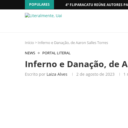
POPULARES
4º FLIPARACATU REÚNE AUTORES PA
Início
>
Inferno e Danação, de Aaron Salles Torres
NEWS
PORTAL LITERAL
Inferno e Danação, de A
Escrito por
Laiza Alves
2 de agosto de 2023
1 