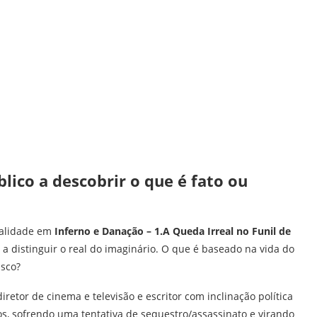
lico a descobrir o que é fato ou
realidade em
Inferno e Danação
– 1.A Queda Irreal no Funil de
o a distinguir o real do imaginário. O que é baseado na vida do
isco?
retor de cinema e televisão e escritor com inclinação política
s, sofrendo uma tentativa de sequestro/assassinato e virando