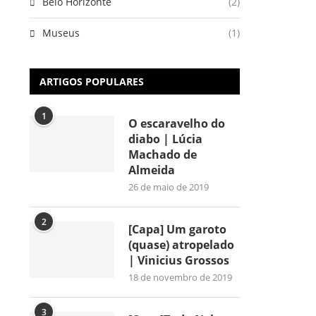
Belo Horizonte
(2)
Museus
(1)
ARTIGOS POPULARES
1
O escaravelho do
diabo | Lúcia
Machado de
Almeida
26 de maio de 2019
2
[Capa] Um garoto
(quase) atropelado
| Vinicius Grossos
18 de novembro de 2019
3