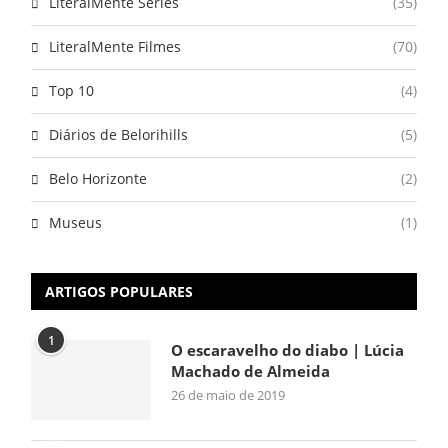
LiteralMente Séries
(35)
LiteralMente Filmes
(70)
Top 10
(4)
Diários de Belorihills
(5)
Belo Horizonte
(2)
Museus
(1)
ARTIGOS POPULARES
1
O escaravelho do diabo | Lúcia
Machado de Almeida
26 de maio de 2019