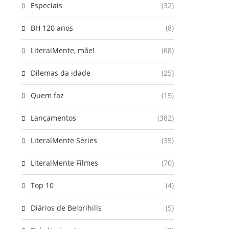
Especiais
(32)
BH 120 anos
(8)
LiteralMente, mãe!
(68)
Dilemas da idade
(25)
Quem faz
(15)
Lançamentos
(382)
LiteralMente Séries
(35)
LiteralMente Filmes
(70)
Top 10
(4)
Diários de Belorihills
(5)