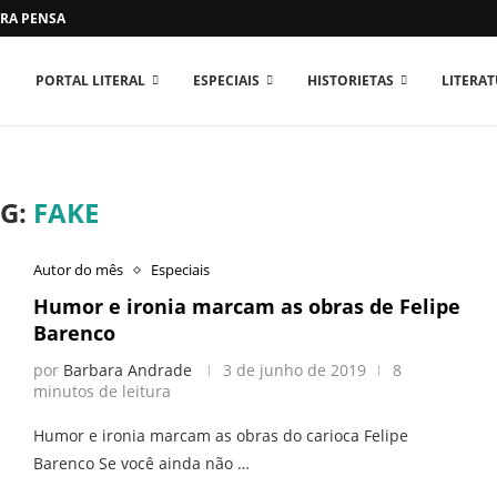
RA PENSAR O MUNDO...
PORTAL LITERAL
ESPECIAIS
HISTORIETAS
LITERA
G:
FAKE
Autor do mês
Especiais
Humor e ironia marcam as obras de Felipe
Barenco
por
Barbara Andrade
3 de junho de 2019
8
minutos de leitura
Humor e ironia marcam as obras do carioca Felipe
Barenco Se você ainda não …