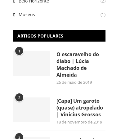
Belo Horizonte
(2)
Museus
(1)
ARTIGOS POPULARES
1
O escaravelho do
diabo | Lúcia
Machado de
Almeida
26 de maio de 2019
2
[Capa] Um garoto
(quase) atropelado
| Vinicius Grossos
18 de novembro de 2019
3