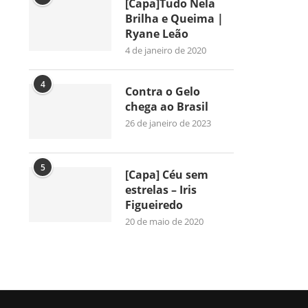
[Capa]Tudo Nela
Brilha e Queima |
Ryane Leão
4 de janeiro de 2020
4
Contra o Gelo
chega ao Brasil
26 de janeiro de 2023
5
[Capa] Céu sem
estrelas – Iris
Figueiredo
20 de maio de 2020