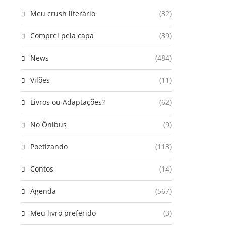
Meu crush literário
(32)
Comprei pela capa
(39)
News
(484)
Vilões
(11)
Livros ou Adaptações?
(62)
No Ônibus
(9)
Poetizando
(113)
Contos
(14)
Agenda
(567)
Meu livro preferido
(3)