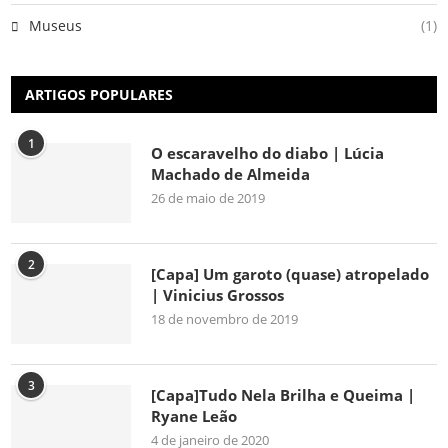
Museus
(1)
ARTIGOS POPULARES
1
O escaravelho do diabo | Lúcia
Machado de Almeida
26 de maio de 2019
2
[Capa] Um garoto (quase) atropelado
| Vinicius Grossos
18 de novembro de 2019
3
[Capa]Tudo Nela Brilha e Queima |
Ryane Leão
4 de janeiro de 2020