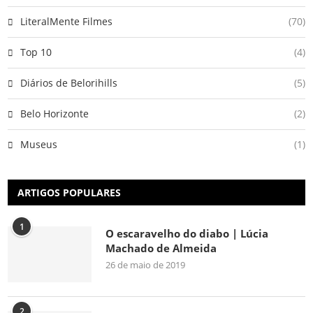
LiteralMente Filmes
(70)
Top 10
(4)
Diários de Belorihills
(5)
Belo Horizonte
(2)
Museus
(1)
ARTIGOS POPULARES
1
O escaravelho do diabo | Lúcia
Machado de Almeida
26 de maio de 2019
2