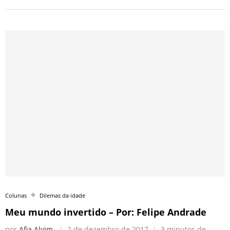
Colunas
Dilemas da idade
Meu mundo invertido – Por: Felipe Andrade
por
Afia Alvim
2 de dezembro de 2017
3 minutos de