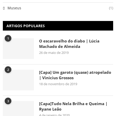
Museus
(1)
ARTIGOS POPULARES
1
O escaravelho do diabo | Lúcia
Machado de Almeida
26 de maio de 2019
2
[Capa] Um garoto (quase) atropelado
| Vinicius Grossos
18 de novembro de 2019
3
[Capa]Tudo Nela Brilha e Queima |
Ryane Leão
4 de janeiro de 2020