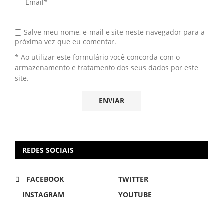
Salve meu nome, e-mail e site neste navegador para a
próxima vez que eu comentar.
* Ao utilizar este formulário você concorda com o
armazenamento e tratamento dos seus dados por este
site.
REDES SOCIAIS
FACEBOOK
TWITTER
INSTAGRAM
YOUTUBE