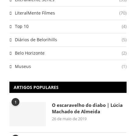
LiteralMente Filmes
(70)
Top 10
(4)
Diários de Belorihills
(5)
Belo Horizonte
(2)
Museus
(1)
ARTIGOS POPULARES
1
O escaravelho do diabo | Lúcia
Machado de Almeida
26 de maio de 2019