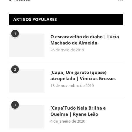
ARTIGOS POPULARES
1
O escaravelho do diabo | Lúcia
Machado de Almeida
26 de maio de 2019
2
[Capa] Um garoto (quase)
atropelado | Vinicius Grossos
18 de novembro de 2019
3
[Capa]Tudo Nela Brilha e
Queima | Ryane Leão
4 de janeiro de 2020