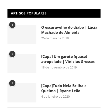
ARTIGOS POPULARES
1
O escaravelho do diabo | Lúcia
Machado de Almeida
26 de maio de 2019
2
[Capa] Um garoto (quase)
atropelado | Vinicius Grossos
18 de novembro de 2019
3
[Capa]Tudo Nela Brilha e
Queima | Ryane Leão
4 de janeiro de 2020