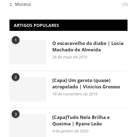
Museus
(1)
ARTIGOS POPULARES
1
O escaravelho do diabo | Lúcia
Machado de Almeida
26 de maio de 2019
2
[Capa] Um garoto (quase)
atropelado | Vinicius Grossos
18 de novembro de 2019
3
[Capa]Tudo Nela Brilha e
Queima | Ryane Leão
4 de janeiro de 2020