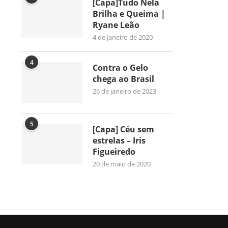
[Capa]Tudo Nela
Brilha e Queima |
Ryane Leão
4 de janeiro de 2020
4
Contra o Gelo
chega ao Brasil
26 de janeiro de 2023
5
[Capa] Céu sem
estrelas – Iris
Figueiredo
20 de maio de 2020