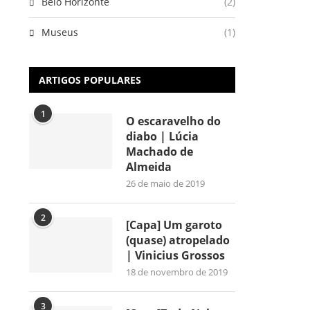
Belo Horizonte
(2)
Museus
(1)
ARTIGOS POPULARES
1
O escaravelho do
diabo | Lúcia
Machado de
Almeida
26 de maio de 2019
2
[Capa] Um garoto
(quase) atropelado
| Vinicius Grossos
18 de novembro de 2019
3