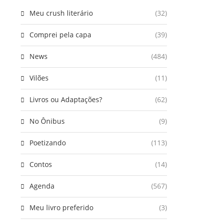
Meu crush literário
(32)
Comprei pela capa
(39)
News
(484)
Vilões
(11)
Livros ou Adaptações?
(62)
No Ônibus
(9)
Poetizando
(113)
Contos
(14)
Agenda
(567)
Meu livro preferido
(3)