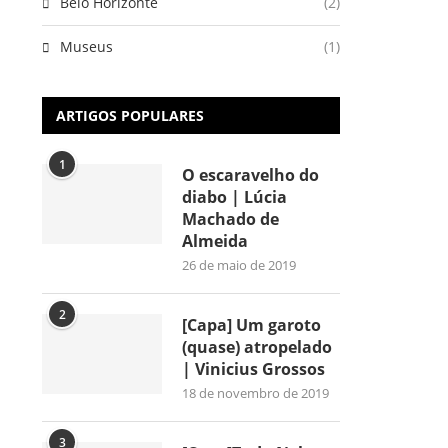
Belo Horizonte
(2)
Museus
(1)
ARTIGOS POPULARES
1
O escaravelho do
diabo | Lúcia
Machado de
Almeida
26 de maio de 2019
2
[Capa] Um garoto
(quase) atropelado
| Vinicius Grossos
18 de novembro de 2019
3