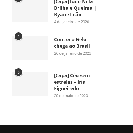
[Capa]Tudo Nela
Brilha e Queima |
Ryane Leão
4 de janeiro de 2020
4
Contra o Gelo
chega ao Brasil
26 de janeiro de 2023
5
[Capa] Céu sem
estrelas – Iris
Figueiredo
20 de maio de 2020