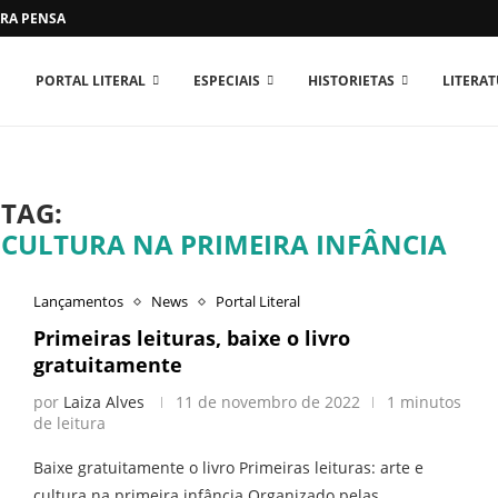
RA PENSAR O MUNDO...
PORTAL LITERAL
ESPECIAIS
HISTORIETAS
LITERA
TAG:
E CULTURA NA PRIMEIRA INFÂNCIA
Lançamentos
News
Portal Literal
Primeiras leituras, baixe o livro
gratuitamente
por
Laiza Alves
11 de novembro de 2022
1 minutos
de leitura
Baixe gratuitamente o livro Primeiras leituras: arte e
cultura na primeira infância Organizado pelas …