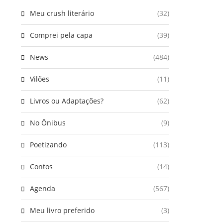
Meu crush literário
(32)
Comprei pela capa
(39)
News
(484)
Vilões
(11)
Livros ou Adaptações?
(62)
No Ônibus
(9)
Poetizando
(113)
Contos
(14)
Agenda
(567)
Meu livro preferido
(3)