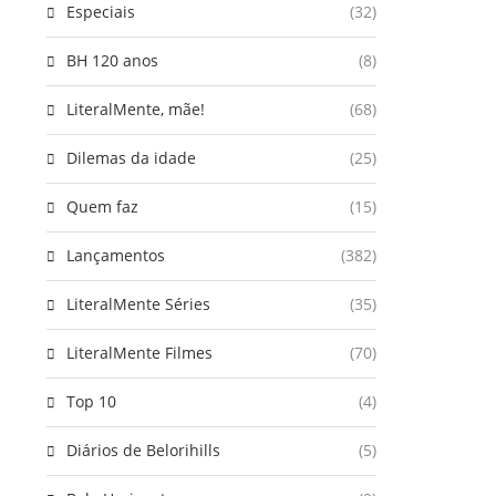
Especiais
(32)
BH 120 anos
(8)
LiteralMente, mãe!
(68)
Dilemas da idade
(25)
Quem faz
(15)
Lançamentos
(382)
LiteralMente Séries
(35)
LiteralMente Filmes
(70)
Top 10
(4)
Diários de Belorihills
(5)