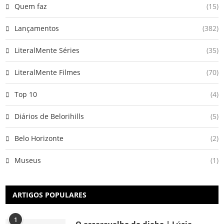
Quem faz
(15)
Lançamentos
(382)
LiteralMente Séries
(35)
LiteralMente Filmes
(70)
Top 10
(4)
Diários de Belorihills
(5)
Belo Horizonte
(2)
Museus
(1)
ARTIGOS POPULARES
1