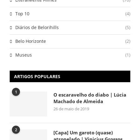
Top 10
(4)
Diários de Belorihills
(5)
Belo Horizonte
(2)
Museus
(1)
ARTIGOS POPULARES
1
O escaravelho do diabo | Lúcia
Machado de Almeida
26 de maio de 2019
2
[Capa] Um garoto (quase)
atropelado | Vinicius Grossos