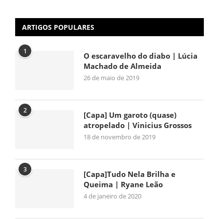
ARTIGOS POPULARES
1
O escaravelho do diabo | Lúcia
Machado de Almeida
26 de maio de 2019
2
[Capa] Um garoto (quase)
atropelado | Vinicius Grossos
18 de novembro de 2019
3
[Capa]Tudo Nela Brilha e
Queima | Ryane Leão
4 de janeiro de 2020