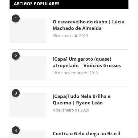
ARTIGOS POPULARES
1
O escaravelho do diabo | Lúcia
Machado de Almeida
26 de maio de 2019
2
[Capa] Um garoto (quase)
atropelado | Vinicius Grossos
18 de novembro de 2019
3
[Capa]Tudo Nela Brilha e
Queima | Ryane Leão
4 de janeiro de 2020
4
Contra o Gelo chega ao Brasil