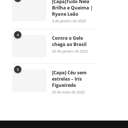
[Capa]Tudo Nela
Brilha e Queima |
Ryane Leão
4 de janeiro de 2020
4
Contra o Gelo
chega ao Brasil
26 de janeiro de 2023
5
[Capa] Céu sem
estrelas – Iris
Figueiredo
20 de maio de 2020