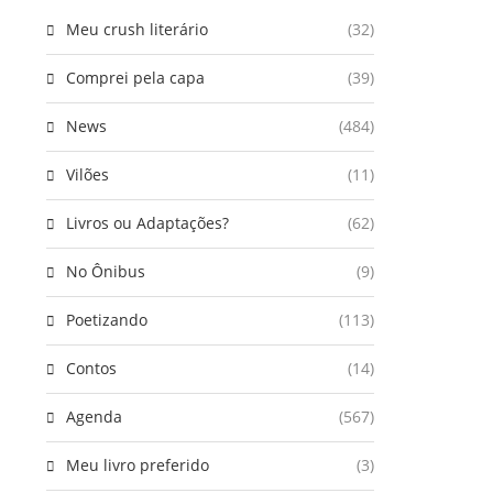
Meu crush literário
(32)
Comprei pela capa
(39)
News
(484)
Vilões
(11)
Livros ou Adaptações?
(62)
No Ônibus
(9)
Poetizando
(113)
Contos
(14)
Agenda
(567)
Meu livro preferido
(3)