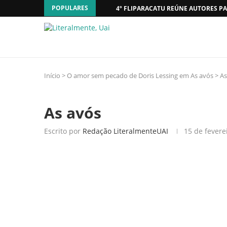
POPULARES
4º FLIPARACATU REÚNE AUTORES PA
Início
>
O amor sem pecado de Doris Lessing em As avós
>
As
As avós
Escrito por
Redação LiteralmenteUAI
15 de fevere