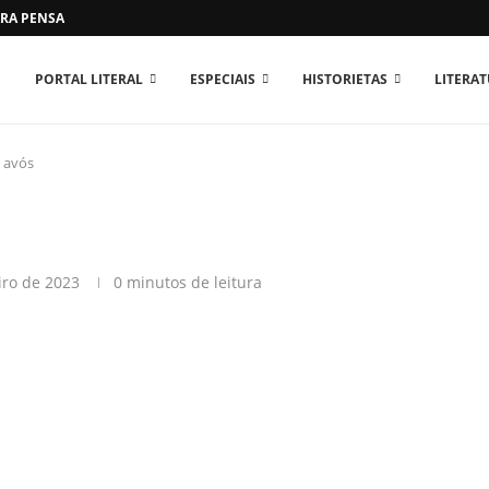
RA PENSAR O MUNDO...
PORTAL LITERAL
ESPECIAIS
HISTORIETAS
LITERA
 avós
iro de 2023
0 minutos de leitura