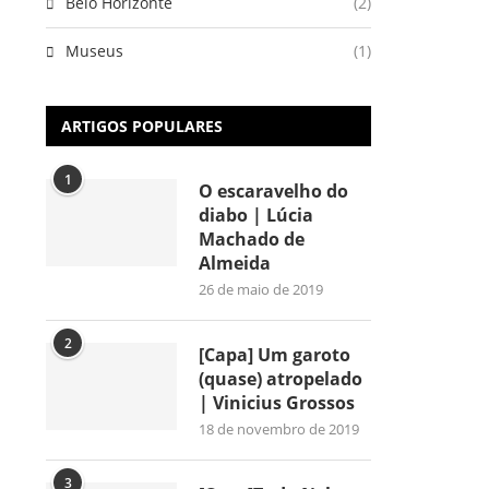
Belo Horizonte
(2)
Museus
(1)
ARTIGOS POPULARES
1
O escaravelho do
diabo | Lúcia
Machado de
Almeida
26 de maio de 2019
2
[Capa] Um garoto
(quase) atropelado
| Vinicius Grossos
18 de novembro de 2019
3