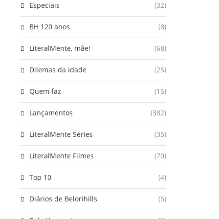
Especiais
(32)
BH 120 anos
(8)
LiteralMente, mãe!
(68)
Dilemas da idade
(25)
Quem faz
(15)
Lançamentos
(382)
LiteralMente Séries
(35)
LiteralMente Filmes
(70)
Top 10
(4)
Diários de Belorihills
(5)