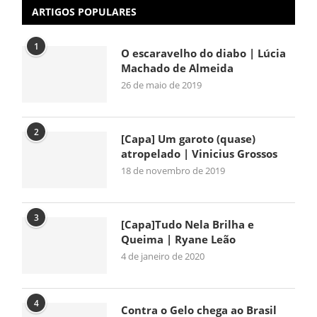
ARTIGOS POPULARES
1
O escaravelho do diabo | Lúcia
Machado de Almeida
26 de maio de 2019
2
[Capa] Um garoto (quase)
atropelado | Vinicius Grossos
18 de novembro de 2019
3
[Capa]Tudo Nela Brilha e
Queima | Ryane Leão
4 de janeiro de 2020
4
Contra o Gelo chega ao Brasil