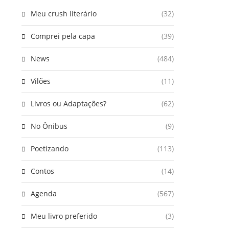
Meu crush literário
(32)
Comprei pela capa
(39)
News
(484)
Vilões
(11)
Livros ou Adaptações?
(62)
No Ônibus
(9)
Poetizando
(113)
Contos
(14)
Agenda
(567)
Meu livro preferido
(3)