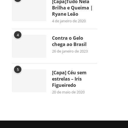
[Capa]Tudo Nela
Brilha e Queima |
Ryane Leão
4 de janeiro de 2020
4
Contra o Gelo
chega ao Brasil
26 de janeiro de 2023
5
[Capa] Céu sem
estrelas – Iris
Figueiredo
20 de maio de 2020