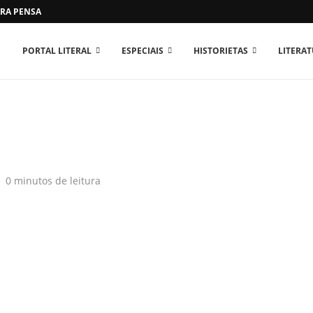
RA PENSAR O MUNDO...
PORTAL LITERAL
ESPECIAIS
HISTORIETAS
LITERA
0 minutos de leitura