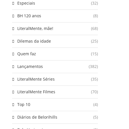
Especiais
(32)
BH 120 anos
(8)
LiteralMente, mãe!
(68)
Dilemas da idade
(25)
Quem faz
(15)
Lançamentos
(382)
LiteralMente Séries
(35)
LiteralMente Filmes
(70)
Top 10
(4)
Diários de Belorihills
(5)