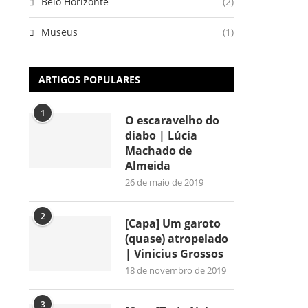
Belo Horizonte
(2)
Museus
(1)
ARTIGOS POPULARES
1
O escaravelho do
diabo | Lúcia
Machado de
Almeida
26 de maio de 2019
2
[Capa] Um garoto
(quase) atropelado
| Vinicius Grossos
18 de novembro de 2019
3