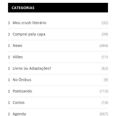
CATEGORIAS
Meu crush literário
(32)
Comprei pela capa
(39)
News
(484)
Vilões
(11)
Livros ou Adaptações?
(62)
No Ônibus
(9)
Poetizando
(113)
Contos
(14)
Agenda
(567)