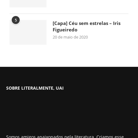
5
[Capa] Céu sem estrelas – Iris
Figueiredo
20 de maio de 2020
SOBRE LITERALMENTE, UAI
Somos amigos apaixonados pela literatura. Criamos esse