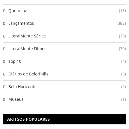
Quem faz
(15)
Lançamentos
(382)
LiteralMente Séries
(35)
LiteralMente Filmes
(70)
Top 10
(4)
Diários de Belorihills
(5)
Belo Horizonte
(2)
Museus
(1)
ARTIGOS POPULARES