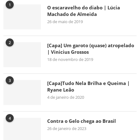
1
O escaravelho do diabo | Lúcia
Machado de Almeida
26 de maio de 2019
2
[Capa] Um garoto (quase) atropelado
| Vinicius Grossos
18 de novembro de 2019
3
[Capa]Tudo Nela Brilha e Queima |
Ryane Leão
4 de janeiro de 2020
4
Contra o Gelo chega ao Brasil
26 de janeiro de 2023