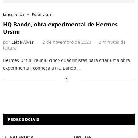
Lançamentos
Portal Literal
HQ Bando, obra experimental de Hermes
Ursini
por
Laiza Alves
2 de novembro de 2023
2 minutos de
leitura
Hermes Ursini reuniu cinco quadrinistas para criar uma obra
experimental: conheça a HQ Bando …
REDES SOCIAIS
FACEBOOK
TWITTER