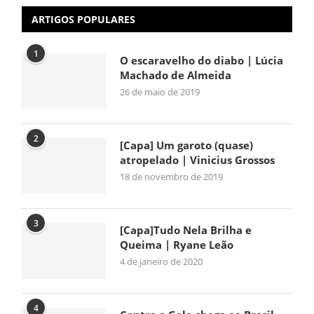
ARTIGOS POPULARES
1
O escaravelho do diabo | Lúcia
Machado de Almeida
26 de maio de 2019
2
[Capa] Um garoto (quase)
atropelado | Vinicius Grossos
18 de novembro de 2019
3
[Capa]Tudo Nela Brilha e
Queima | Ryane Leão
4 de janeiro de 2020
4