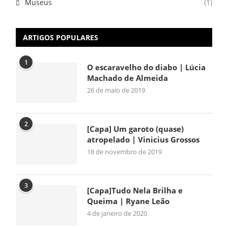
Museus
(1)
ARTIGOS POPULARES
1
O escaravelho do diabo | Lúcia
Machado de Almeida
26 de maio de 2019
2
[Capa] Um garoto (quase)
atropelado | Vinicius Grossos
18 de novembro de 2019
3
[Capa]Tudo Nela Brilha e
Queima | Ryane Leão
4 de janeiro de 2020