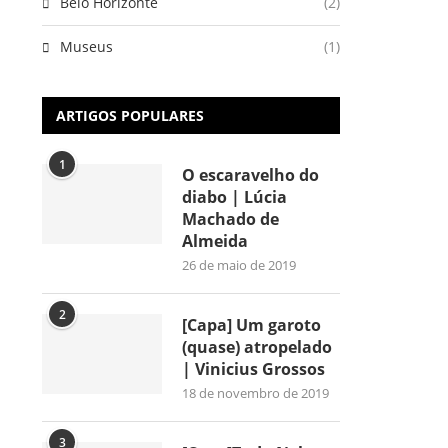
Belo Horizonte
(2)
Museus
(1)
ARTIGOS POPULARES
1
O escaravelho do
diabo | Lúcia
Machado de
Almeida
26 de maio de 2019
2
[Capa] Um garoto
(quase) atropelado
| Vinicius Grossos
18 de novembro de 2019
3