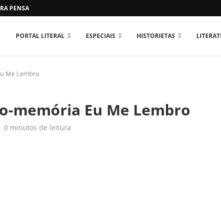
RA PENSAR O MUNDO...
PORTAL LITERAL
ESPECIAIS
HISTORIETAS
LITERA
 Eu Me Lembro
ivro-memória Eu Me Lembro
0 minutos de leitura