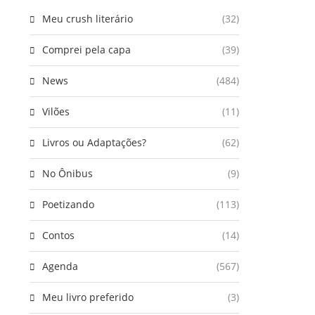
Meu crush literário
(32)
Comprei pela capa
(39)
News
(484)
Vilões
(11)
Livros ou Adaptações?
(62)
No Ônibus
(9)
Poetizando
(113)
Contos
(14)
Agenda
(567)
Meu livro preferido
(3)