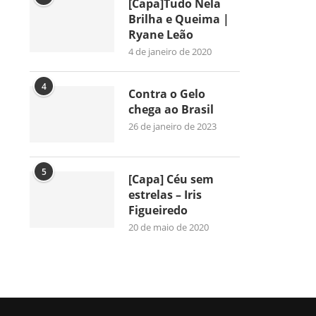
[Capa]Tudo Nela
Brilha e Queima |
Ryane Leão
4 de janeiro de 2020
4
Contra o Gelo
chega ao Brasil
26 de janeiro de 2023
5
[Capa] Céu sem
estrelas – Iris
Figueiredo
20 de maio de 2020