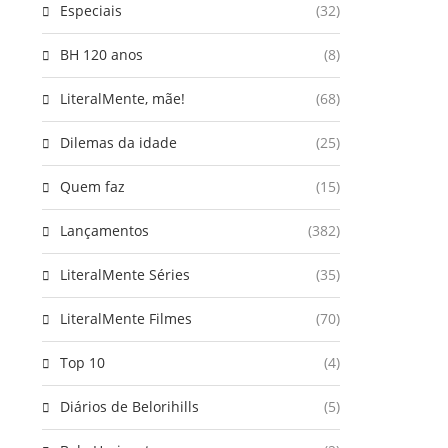
Especiais
(32)
BH 120 anos
(8)
LiteralMente, mãe!
(68)
Dilemas da idade
(25)
Quem faz
(15)
Lançamentos
(382)
LiteralMente Séries
(35)
LiteralMente Filmes
(70)
Top 10
(4)
Diários de Belorihills
(5)