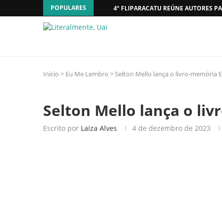
POPULARES
4º FLIPARACATU REÚNE AUTORES PA
Início
>
Eu Me Lembro
>
Selton Mello lança o livro-memória
Selton Mello lança o l
Escrito por
Laiza Alves
4 de dezembro de 2023