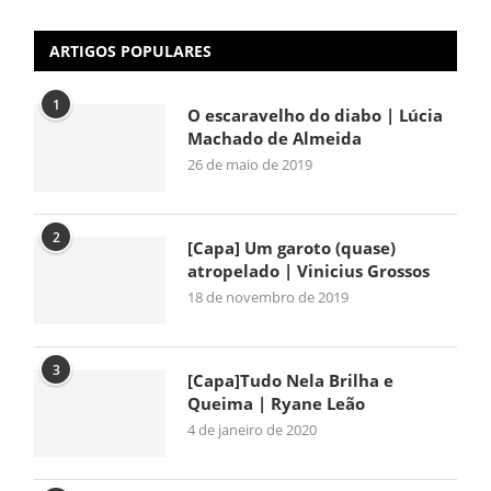
ARTIGOS POPULARES
1
O escaravelho do diabo | Lúcia
Machado de Almeida
26 de maio de 2019
2
[Capa] Um garoto (quase)
atropelado | Vinicius Grossos
18 de novembro de 2019
3
[Capa]Tudo Nela Brilha e
Queima | Ryane Leão
4 de janeiro de 2020