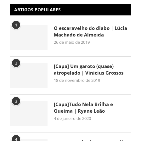
ARTIGOS POPULARES
1
O escaravelho do diabo | Lúcia
Machado de Almeida
26 de maio de 2019
2
[Capa] Um garoto (quase)
atropelado | Vinicius Grossos
18 de novembro de 2019
3
[Capa]Tudo Nela Brilha e
Queima | Ryane Leão
4 de janeiro de 2020
4