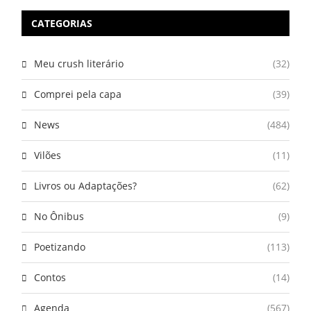
CATEGORIAS
Meu crush literário
(32)
Comprei pela capa
(39)
News
(484)
Vilões
(11)
Livros ou Adaptações?
(62)
No Ônibus
(9)
Poetizando
(113)
Contos
(14)
Agenda
(567)