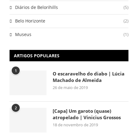
Diários de Belorihills
(5)
Belo Horizonte
(2)
Museus
(1)
ARTIGOS POPULARES
1
O escaravelho do diabo | Lúcia
Machado de Almeida
26 de maio de 2019
2
[Capa] Um garoto (quase)
atropelado | Vinicius Grossos
18 de novembro de 2019