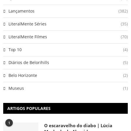
Lançamentos
(382)
LiteralMente Séries
(35)
LiteralMente Filmes
(70)
Top 10
(4)
Diários de Belorihills
(5)
Belo Horizonte
(2)
Museus
(1)
ARTIGOS POPULARES
1
O escaravelho do diabo | Lúcia