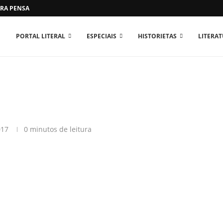
RA PENSAR O MUNDO...
PORTAL LITERAL
ESPECIAIS
HISTORIETAS
LITERA
017
0 minutos de leitura