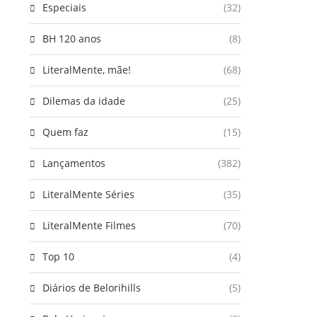
Especiais
(32)
BH 120 anos
(8)
LiteralMente, mãe!
(68)
Dilemas da idade
(25)
Quem faz
(15)
Lançamentos
(382)
LiteralMente Séries
(35)
LiteralMente Filmes
(70)
Top 10
(4)
Diários de Belorihills
(5)