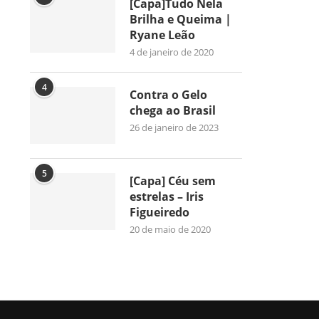
[Capa]Tudo Nela
Brilha e Queima |
Ryane Leão
4 de janeiro de 2020
4
Contra o Gelo
chega ao Brasil
26 de janeiro de 2023
5
[Capa] Céu sem
estrelas – Iris
Figueiredo
20 de maio de 2020