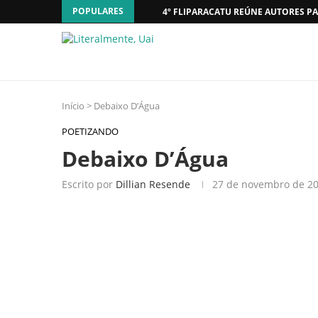
POPULARES
4º FLIPARACATU REÚNE AUTORES PA
Início
>
Debaixo D’Água
POETIZANDO
Debaixo D’Água
Escrito por
Dillian Resende
27 de novembro de 2