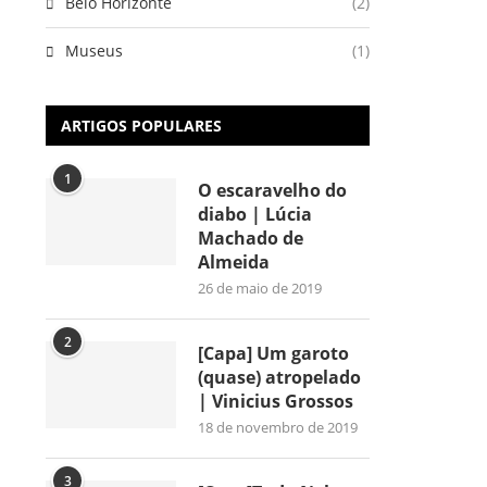
Belo Horizonte
(2)
Museus
(1)
ARTIGOS POPULARES
1
O escaravelho do
diabo | Lúcia
Machado de
Almeida
26 de maio de 2019
2
[Capa] Um garoto
(quase) atropelado
| Vinicius Grossos
18 de novembro de 2019
3