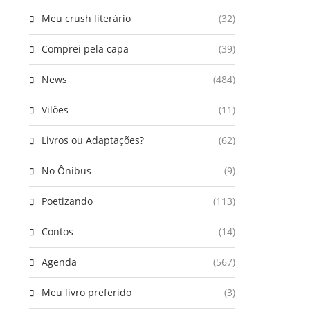
Meu crush literário
(32)
Comprei pela capa
(39)
News
(484)
Vilões
(11)
Livros ou Adaptações?
(62)
No Ônibus
(9)
Poetizando
(113)
Contos
(14)
Agenda
(567)
Meu livro preferido
(3)