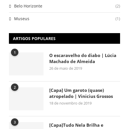
Belo Horizonte
(2)
Museus
(1)
ARTIGOS POPULARES
1
O escaravelho do diabo | Lúcia
Machado de Almeida
26 de maio de 2019
2
[Capa] Um garoto (quase)
atropelado | Vinicius Grossos
18 de novembro de 2019
3
[Capa]Tudo Nela Brilha e