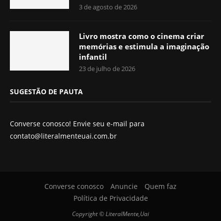
3 de agosto de 2026
Livro mostra como o cinema criar
memórias e estimula a imaginação
infantil
23 de julho de 2026
SUGESTÃO DE PAUTA
Converse conosco! Envie seu e-mail para
contato@literalmenteuai.com.br
Converse conosco
Anuncie
Quem faz
Política de Privacidade
Copyright © LiteralMente,Uai