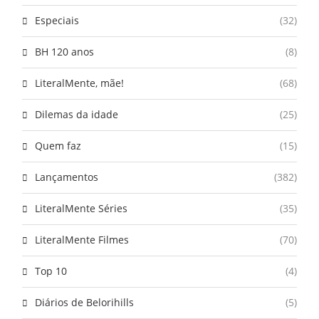
Especiais
(32)
BH 120 anos
(8)
LiteralMente, mãe!
(68)
Dilemas da idade
(25)
Quem faz
(15)
Lançamentos
(382)
LiteralMente Séries
(35)
LiteralMente Filmes
(70)
Top 10
(4)
Diários de Belorihills
(5)