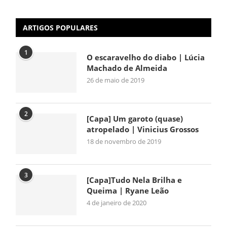
ARTIGOS POPULARES
1
O escaravelho do diabo | Lúcia
Machado de Almeida
26 de maio de 2019
2
[Capa] Um garoto (quase)
atropelado | Vinicius Grossos
18 de novembro de 2019
3
[Capa]Tudo Nela Brilha e
Queima | Ryane Leão
4 de janeiro de 2020