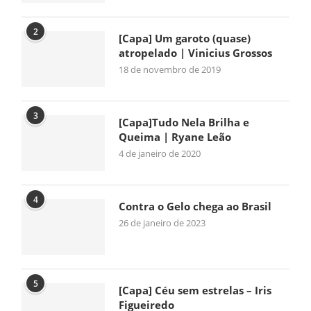
2
[Capa] Um garoto (quase)
atropelado | Vinicius Grossos
18 de novembro de 2019
3
[Capa]Tudo Nela Brilha e
Queima | Ryane Leão
4 de janeiro de 2020
4
Contra o Gelo chega ao Brasil
26 de janeiro de 2023
5
[Capa] Céu sem estrelas – Iris
Figueiredo