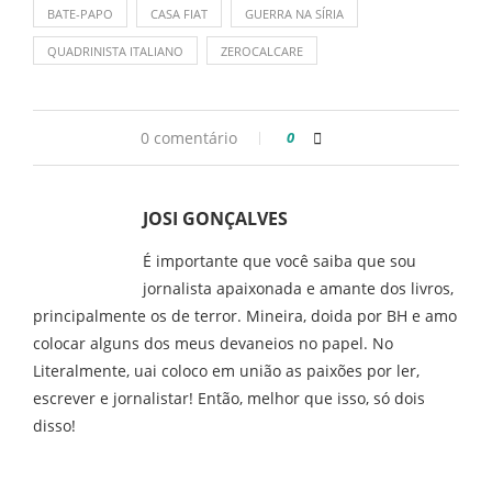
BATE-PAPO
CASA FIAT
GUERRA NA SÍRIA
QUADRINISTA ITALIANO
ZEROCALCARE
0 comentário
0
JOSI GONÇALVES
É importante que você saiba que sou
jornalista apaixonada e amante dos livros,
principalmente os de terror. Mineira, doida por BH e amo
colocar alguns dos meus devaneios no papel. No
Literalmente, uai coloco em união as paixões por ler,
escrever e jornalistar! Então, melhor que isso, só dois
disso!