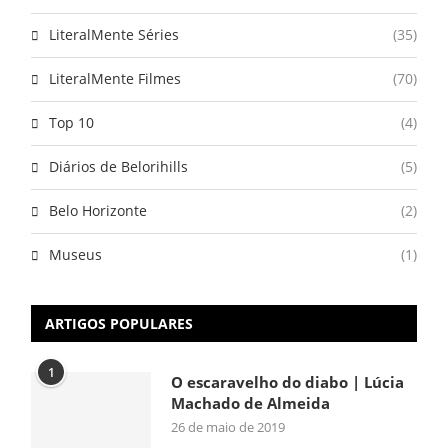
LiteralMente Séries
(35)
LiteralMente Filmes
(70)
Top 10
(4)
Diários de Belorihills
(5)
Belo Horizonte
(2)
Museus
(1)
ARTIGOS POPULARES
1
O escaravelho do diabo | Lúcia
Machado de Almeida
26 de maio de 2019