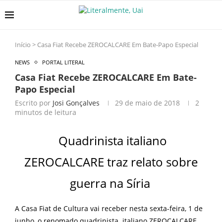
Início
>
Casa Fiat Recebe ZEROCALCARE Em Bate-Papo Especial
NEWS
PORTAL LITERAL
Casa Fiat Recebe ZEROCALCARE Em Bate-
Papo Especial
Escrito por
Josi Gonçalves
29 de maio de 2018
2
minutos de leitura
Quadrinista italiano
ZEROCALCARE traz relato sobre
guerra na Síria
A Casa Fiat de Cultura vai receber nesta sexta-feira, 1 de
junho, o renomado quadrinista italiano ZEROCALCARE