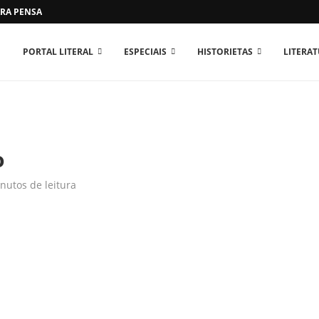
RA PENSAR O MUNDO...
PORTAL LITERAL
ESPECIAIS
HISTORIETAS
LITERA
o
nutos de leitura