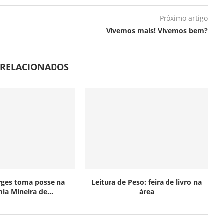
Próximo artigo
Vivemos mais! Vivemos bem?
 RELACIONADOS
rges toma posse na
Leitura de Peso: feira de livro na
ia Mineira de...
área