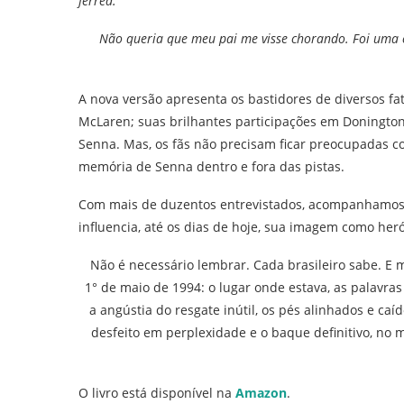
férrea.
Não queria que meu pai me visse chorando. Foi uma co
A nova versão apresenta os bastidores de diversos fato
McLaren; suas brilhantes participações em Donington
Senna. Mas, os fãs não precisam ficar preocupadas c
memória de Senna dentro e fora das pistas.
Com mais de duzentos entrevistados, acompanhamos o i
influencia, até os dias de hoje, sua imagem como heró
Não é necessário lembrar. Cada brasileiro sabe. E 
1° de maio de 1994: o lugar onde estava, as palavras
a angústia do resgate inútil, os pés alinhados e c
desfeito em perplexidade e o baque definitivo, no 
O livro está disponível na
Amazon
.