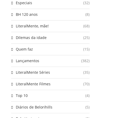
Especiais
(32)
BH 120 anos
(8)
LiteralMente, mãe!
(68)
Dilemas da idade
(25)
Quem faz
(15)
Lançamentos
(382)
LiteralMente Séries
(35)
LiteralMente Filmes
(70)
Top 10
(4)
Diários de Belorihills
(5)