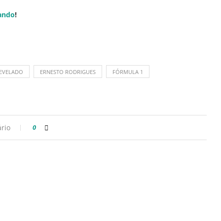
ando
!
REVELADO
ERNESTO RODRIGUES
FÓRMULA 1
rio
0