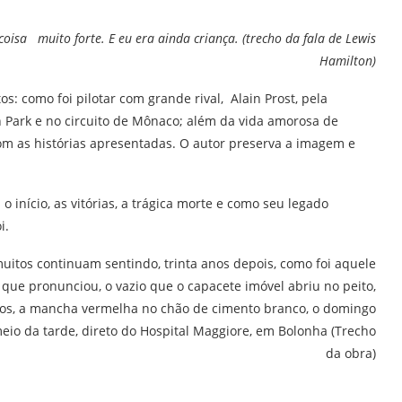
isa muito forte. E eu era ainda criança. (trecho da fala de Lewis
Hamilton)
s: como foi pilotar com grande rival, Alain Prost, pela
 Park e no circuito de Mônaco; além da vida amorosa de
om as histórias apresentadas. O autor preserva a imagem e
nício, as vitórias, a trágica morte e como seu legado
i.
muitos continuam sentindo, trinta anos depois, como foi aquele
 que pronunciou, o vazio que o capacete imóvel abriu no peito,
aídos, a mancha vermelha no chão de cimento branco, o domingo
meio da tarde, direto do Hospital Maggiore, em Bolonha (Trecho
da obra)