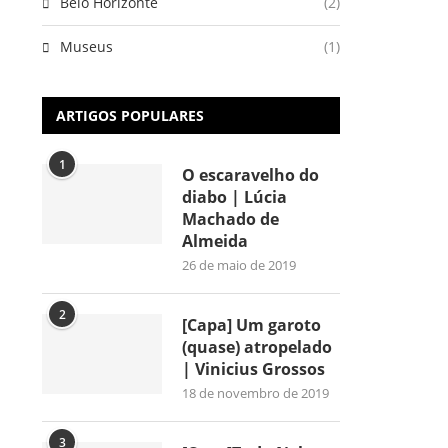
Belo Horizonte
(2)
Museus
(1)
ARTIGOS POPULARES
1
O escaravelho do
diabo | Lúcia
Machado de
Almeida
26 de maio de 2019
2
[Capa] Um garoto
(quase) atropelado
| Vinicius Grossos
18 de novembro de 2019
3