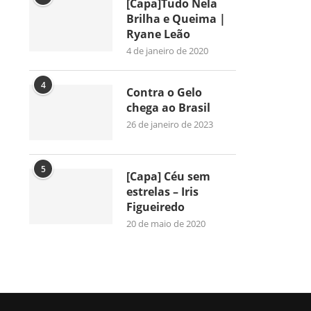
[Capa]Tudo Nela
Brilha e Queima |
Ryane Leão
4 de janeiro de 2020
4
Contra o Gelo
chega ao Brasil
26 de janeiro de 2023
5
[Capa] Céu sem
estrelas – Iris
Figueiredo
20 de maio de 2020