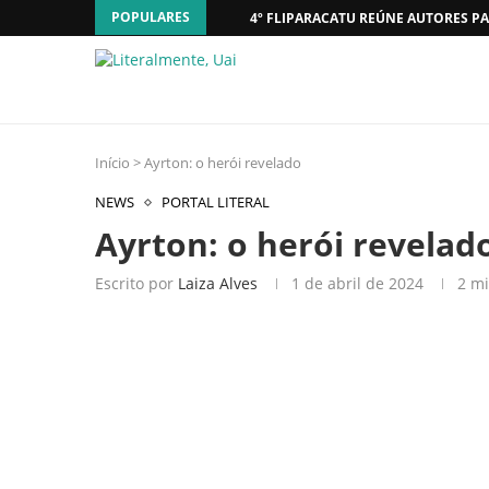
POPULARES
4º FLIPARACATU REÚNE AUTORES PA
Início
>
Ayrton: o herói revelado
NEWS
PORTAL LITERAL
Ayrton: o herói revelad
Escrito por
Laiza Alves
1 de abril de 2024
2 mi