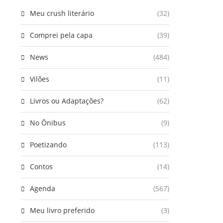
Meu crush literário
(32)
Comprei pela capa
(39)
News
(484)
Vilões
(11)
Livros ou Adaptações?
(62)
No Ônibus
(9)
Poetizando
(113)
Contos
(14)
Agenda
(567)
Meu livro preferido
(3)