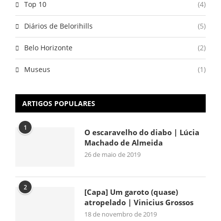
Top 10
(4)
Diários de Belorihills
(5)
Belo Horizonte
(2)
Museus
(1)
ARTIGOS POPULARES
1
O escaravelho do diabo | Lúcia
Machado de Almeida
26 de maio de 2019
2
[Capa] Um garoto (quase)
atropelado | Vinicius Grossos
18 de novembro de 2019