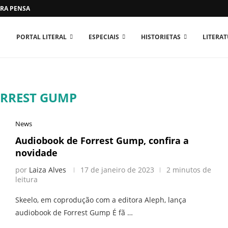
RA PENSAR O MUNDO...
PORTAL LITERAL
ESPECIAIS
HISTORIETAS
LITERA
RREST GUMP
News
Audiobook de Forrest Gump, confira a
novidade
por
Laiza Alves
17 de janeiro de 2023
2 minutos de
leitura
Skeelo, em coprodução com a editora Aleph, lança
audiobook de Forrest Gump É fã …