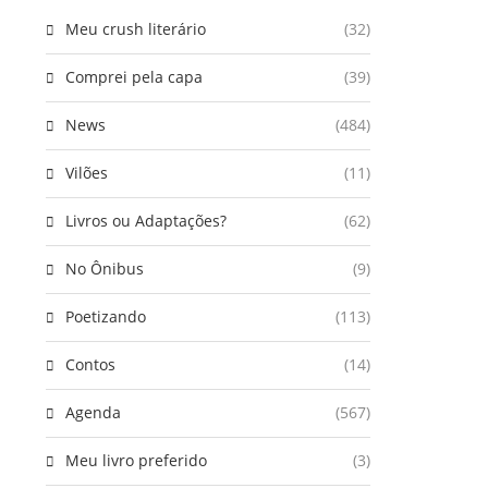
Meu crush literário
(32)
Comprei pela capa
(39)
News
(484)
Vilões
(11)
Livros ou Adaptações?
(62)
No Ônibus
(9)
Poetizando
(113)
Contos
(14)
Agenda
(567)
Meu livro preferido
(3)