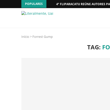
POPULARES
4º FLIPARACATU REÚNE AUTORES PA
Início
>
Forrest Gump
TAG:
FO