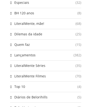
Especiais
(32)
BH 120 anos
(8)
LiteralMente, mãe!
(68)
Dilemas da idade
(25)
Quem faz
(15)
Lançamentos
(382)
LiteralMente Séries
(35)
LiteralMente Filmes
(70)
Top 10
(4)
Diários de Belorihills
(5)