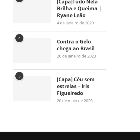
[Capa]Tudo Nela
Brilha e Queima |
Ryane Leão
4 de janeiro de 2020
4
Contra o Gelo
chega ao Brasil
26 de janeiro de 2023
5
[Capa] Céu sem
estrelas – Iris
Figueiredo
20 de maio de 2020