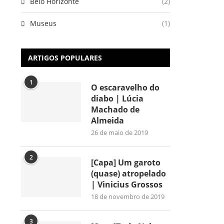
Belo Horizonte
(2)
Museus
(1)
ARTIGOS POPULARES
1
O escaravelho do
diabo | Lúcia
Machado de
Almeida
26 de maio de 2019
2
[Capa] Um garoto
(quase) atropelado
| Vinicius Grossos
18 de novembro de 2019
3