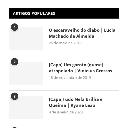
ARTIGOS POPULARES
1
O escaravelho do diabo | Lúcia
Machado de Almeida
26 de maio de 2019
2
[Capa] Um garoto (quase)
atropelado | Vinicius Grossos
18 de novembro de 2019
3
[Capa]Tudo Nela Brilha e
Queima | Ryane Leão
4 de janeiro de 2020