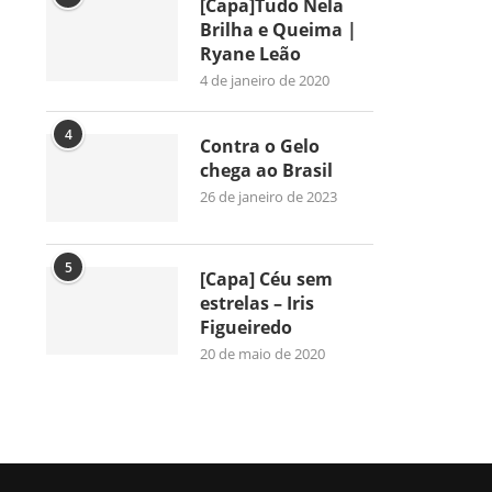
[Capa]Tudo Nela
Brilha e Queima |
Ryane Leão
4 de janeiro de 2020
4
Contra o Gelo
chega ao Brasil
26 de janeiro de 2023
5
[Capa] Céu sem
estrelas – Iris
Figueiredo
20 de maio de 2020