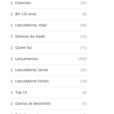
Especiais
(32)
BH 120 anos
(8)
LiteralMente, mãe!
(68)
Dilemas da idade
(25)
Quem faz
(15)
Lançamentos
(382)
LiteralMente Séries
(35)
LiteralMente Filmes
(70)
Top 10
(4)
Diários de Belorihills
(5)