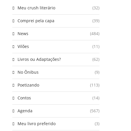
Meu crush literário
(32)
Comprei pela capa
(39)
News
(484)
Vilões
(11)
Livros ou Adaptações?
(62)
No Ônibus
(9)
Poetizando
(113)
Contos
(14)
Agenda
(567)
Meu livro preferido
(3)