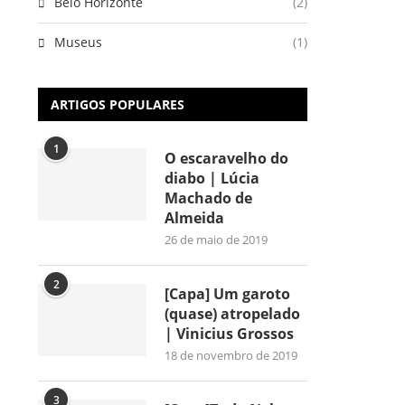
Belo Horizonte
(2)
Museus
(1)
ARTIGOS POPULARES
1
O escaravelho do
diabo | Lúcia
Machado de
Almeida
26 de maio de 2019
2
[Capa] Um garoto
(quase) atropelado
| Vinicius Grossos
18 de novembro de 2019
3