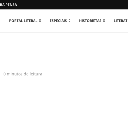
RA PENSAR O MUNDO...
PORTAL LITERAL
ESPECIAIS
HISTORIETAS
LITERA
0 minutos de leitura