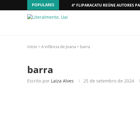
POPULARES
4º FLIPARACATU REÚNE AUTORES PA
Início
>
A infância de Joana
>
barra
barra
Escrito por
Laiza Alves
25 de setembro de 2024