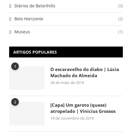
Diários de Belorihills
(5)
Belo Horizonte
(2)
Museus
(1)
ARTIGOS POPULARES
1
O escaravelho do diabo | Lúcia
Machado de Almeida
26 de maio de 2019
2
[Capa] Um garoto (quase)
atropelado | Vinicius Grossos
18 de novembro de 2019