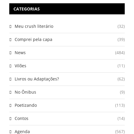
CATEGORIAS
Meu crush literário
(32)
Comprei pela capa
(39)
News
(484)
Vilões
(11)
Livros ou Adaptações?
(62)
No Ônibus
(9)
Poetizando
(113)
Contos
(14)
Agenda
(567)