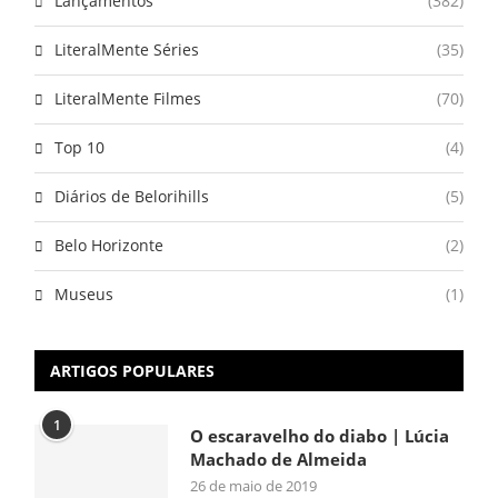
Lançamentos
(382)
LiteralMente Séries
(35)
LiteralMente Filmes
(70)
Top 10
(4)
Diários de Belorihills
(5)
Belo Horizonte
(2)
Museus
(1)
ARTIGOS POPULARES
1
O escaravelho do diabo | Lúcia
Machado de Almeida
26 de maio de 2019