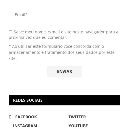
Salve meu nome, e-mail e site neste navegador para a
próxima vez que eu comentar.
* Ao utilizar este formulário você concorda com o
armazenamento e tratamento dos seus dados por este
site.
REDES SOCIAIS
FACEBOOK
TWITTER
INSTAGRAM
YOUTUBE