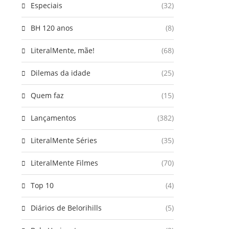
Especiais
(32)
BH 120 anos
(8)
LiteralMente, mãe!
(68)
Dilemas da idade
(25)
Quem faz
(15)
Lançamentos
(382)
LiteralMente Séries
(35)
LiteralMente Filmes
(70)
Top 10
(4)
Diários de Belorihills
(5)