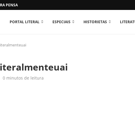
RA PENSAR O MUNDO...
PORTAL LITERAL
ESPECIAIS
HISTORIETAS
LITERA
iteralmenteuai
literalmenteuai
0 minutos de leitura