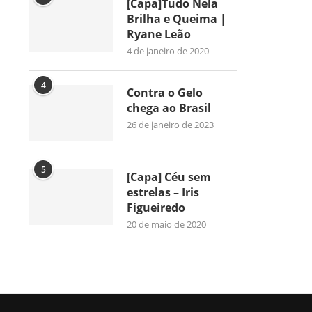
[Capa]Tudo Nela
Brilha e Queima |
Ryane Leão
4 de janeiro de 2020
4
Contra o Gelo
chega ao Brasil
26 de janeiro de 2023
5
[Capa] Céu sem
estrelas – Iris
Figueiredo
20 de maio de 2020