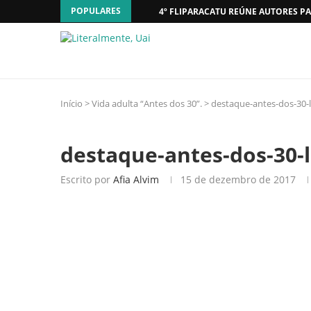
POPULARES
4º FLIPARACATU REÚNE AUTORES PA
Início
>
Vida adulta “Antes dos 30”.
>
destaque-antes-dos-30-l
destaque-antes-dos-30-
Escrito por
Afia Alvim
15 de dezembro de 2017