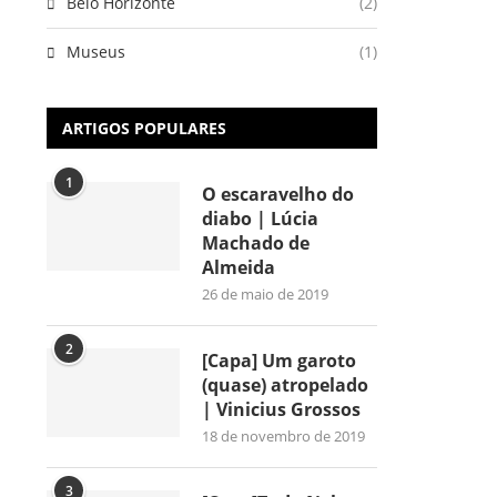
Belo Horizonte
(2)
Museus
(1)
ARTIGOS POPULARES
1
O escaravelho do
diabo | Lúcia
Machado de
Almeida
26 de maio de 2019
2
[Capa] Um garoto
(quase) atropelado
| Vinicius Grossos
18 de novembro de 2019
3