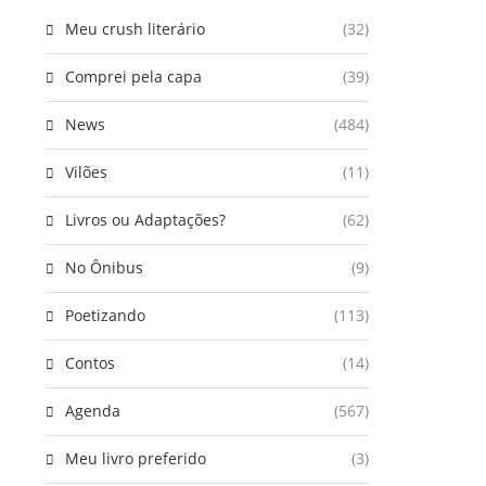
Meu crush literário
(32)
Comprei pela capa
(39)
News
(484)
Vilões
(11)
Livros ou Adaptações?
(62)
No Ônibus
(9)
Poetizando
(113)
Contos
(14)
Agenda
(567)
Meu livro preferido
(3)