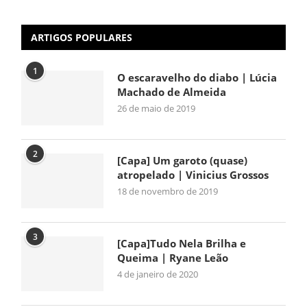
ARTIGOS POPULARES
1
O escaravelho do diabo | Lúcia
Machado de Almeida
26 de maio de 2019
2
[Capa] Um garoto (quase)
atropelado | Vinicius Grossos
18 de novembro de 2019
3
[Capa]Tudo Nela Brilha e
Queima | Ryane Leão
4 de janeiro de 2020