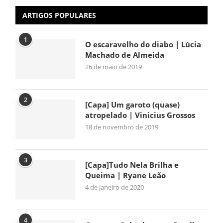
ARTIGOS POPULARES
1
O escaravelho do diabo | Lúcia
Machado de Almeida
26 de maio de 2019
2
[Capa] Um garoto (quase)
atropelado | Vinicius Grossos
18 de novembro de 2019
3
[Capa]Tudo Nela Brilha e
Queima | Ryane Leão
4 de janeiro de 2020
4