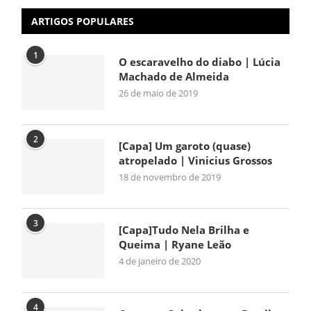
ARTIGOS POPULARES
1
O escaravelho do diabo | Lúcia
Machado de Almeida
26 de maio de 2019
2
[Capa] Um garoto (quase)
atropelado | Vinicius Grossos
18 de novembro de 2019
3
[Capa]Tudo Nela Brilha e
Queima | Ryane Leão
4 de janeiro de 2020
4