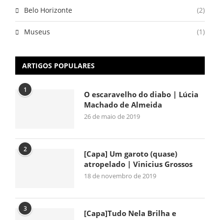
Belo Horizonte
(2)
Museus
(1)
ARTIGOS POPULARES
1
O escaravelho do diabo | Lúcia
Machado de Almeida
26 de maio de 2019
2
[Capa] Um garoto (quase)
atropelado | Vinicius Grossos
18 de novembro de 2019
3
[Capa]Tudo Nela Brilha e