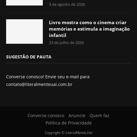
3 de agosto de 2026
Livro mostra como o cinema criar
memórias e estimula a imaginação
infantil
23 de julho de 2026
SUGESTÃO DE PAUTA
Converse conosco! Envie seu e-mail para
contato@literalmenteuai.com.br
Converse conosco
Anuncie
Quem faz
Política de Privacidade
Copyright © LiteralMente,Uai