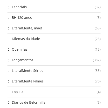
Especiais
(32)
BH 120 anos
(8)
LiteralMente, mãe!
(68)
Dilemas da idade
(25)
Quem faz
(15)
Lançamentos
(382)
LiteralMente Séries
(35)
LiteralMente Filmes
(70)
Top 10
(4)
Diários de Belorihills
(5)