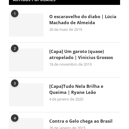
1
O escaravelho do diabo | Lúcia
Machado de Almeida
26 de maio de 2019
2
[Capa] Um garoto (quase)
atropelado | Vinicius Grossos
18 de novembro de 2019
3
[Capa]Tudo Nela Brilha e
Queima | Ryane Leão
4 de janeiro de 2020
4
Contra o Gelo chega ao Brasil
26 de janeiro de 2023