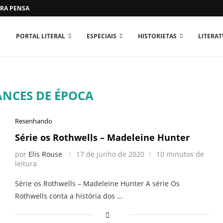
RA PENSAR O MUNDO...
PORTAL LITERAL
ESPECIAIS
HISTORIETAS
LITERA
NCES DE ÉPOCA
Resenhando
Série os Rothwells – Madeleine Hunter
por
Elis Rouse
17 de junho de 2020
10 minutos de
leitura
Série os Rothwells – Madeleine Hunter A série Os
Rothwells conta a história dos …