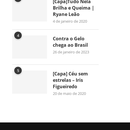
[Capa]Tudo Nela
Brilha e Queima |
Ryane Leão
4 de janeiro de 2020
4
Contra o Gelo
chega ao Brasil
26 de janeiro de 2023
5
[Capa] Céu sem
estrelas – Iris
Figueiredo
20 de maio de 2020