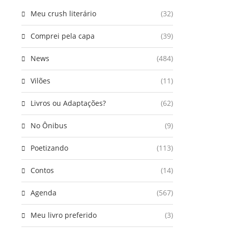
Meu crush literário
(32)
Comprei pela capa
(39)
News
(484)
Vilões
(11)
Livros ou Adaptações?
(62)
No Ônibus
(9)
Poetizando
(113)
Contos
(14)
Agenda
(567)
Meu livro preferido
(3)