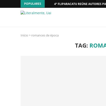
POPULARES
4º FLIPARACATU REÚNE AUTORES PA
Início
>
romances de época
TAG:
ROMA