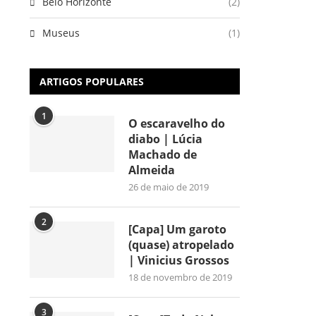
Belo Horizonte
(2)
Museus
(1)
ARTIGOS POPULARES
1
O escaravelho do
diabo | Lúcia
Machado de
Almeida
26 de maio de 2019
2
[Capa] Um garoto
(quase) atropelado
| Vinicius Grossos
18 de novembro de 2019
3